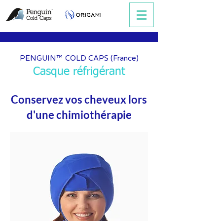
PENGUIN
CO
LD CAPS (France)
™
Casqu
e
r
éfrigérant
Conservez vos cheveux
lors
d'une chimiothérapie