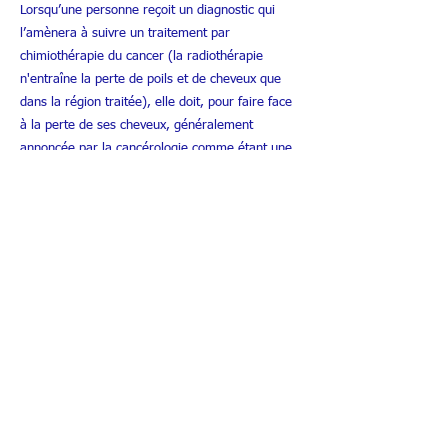
Lorsqu’une personne reçoit un diagnostic qui
l’amènera à suivre un traitement par
chimiothérapie du cancer (la radiothérapie
n'entraîne la perte de poils et de cheveux que
dans la région traitée), elle doit, pour faire face
à la perte de ses cheveux, généralement
annoncée par la cancérologie comme étant une
chute temporaire, mettre en œuvre des actions
de soin des cheveux et d’une thérapie capillaire
de prévention de la chute des cheveux. C’est lors
de cette thérapie « pour cheveux » qu’intervient,
en support de la chimio - thérapie, une solution
capillaire anti-chute innovante de protection
capillaire et de bien-être capillaire qui est la
réfrigération capillaire obtenue par des casques
froids. Cette technique émergente vise au
contrôle de la chute des cheveux pendant les
traitements pour en ralentir les effets et
repousser le problème. Il apparaît que la
réfrigération du cuir chevelu réalisée par