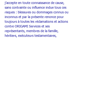
j’accepte en toute connaissance de cause,
sans contrainte ou influence indue tous ces
risques : blessures ou dommages connus ou
inconnus et par la présente renonce pour
toujours à toutes les réclamations et actions
contre ORIGAMI Services et ses
représentants, membres de la famille,
héritiers, exécuteurs testamentaires,
successeurs et ayants droits pour mon
utilisation du casque réfrigérant.
J’ai lu et j’ai compris ce document de
renoncement et consentement et j’ai eu tout
loisir de consulter un conseil indépendant
avant ma signature.
Fait à ……………………………………………………...
Le ……………………………………….
NOM ………………………………………………………
Prénom ……………………………
Signature (précédée de la mention « lu et
approuvé bon pour accord »)